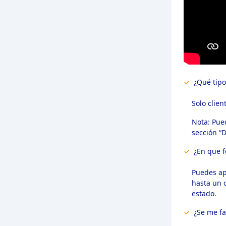
✓
¿Qué tipo
Solo clien
Nota: Pued
sección “D
✓
¿En que f
Puedes apo
hasta un 
estado.
✓
¿Se me fa