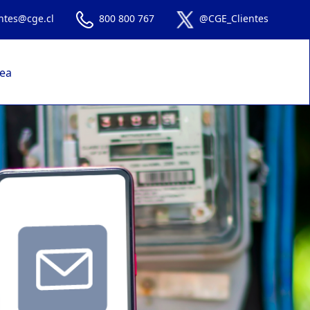
entes@cge.cl
800 800 767
@CGE_Clientes
nea