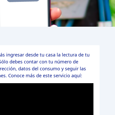
ás ingresar desde tu casa la lectura de tu
Sólo debes contar con tu número de
irección, datos del consumo y seguir las
nes. Conoce más de este servicio aquí: