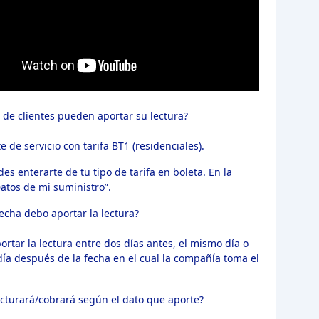
 de clientes pueden aportar su lectura?
te de servicio con tarifa BT1 (residenciales).
es enterarte de tu tipo de tarifa en boleta. En la
atos de mi suministro”.
echa debo aportar la lectura?
rtar la lectura entre dos días antes, el mismo día o
día después de la fecha en el cual la compañía toma el
cturará/cobrará según el dato que aporte?