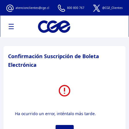
Confirmación de Subscripción de Bole
atencionclientes@cge.cl
800 800 767
@CGE_Clientes
Confirmación Suscripción de Boleta
Electrónica
Ha ocurrido un error, inténtalo más tarde.