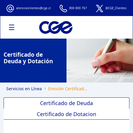
Emisión Certificado de Deuda y Dotac
atencionclientes@cge.cl
800 800 767
@CGE_Clientes
Certificado de
Deuda y Dotación
Servicios en Línea
Emisión Certificado de Deuda y Dotación
Certificado de Deuda
Certificado de Dotacion