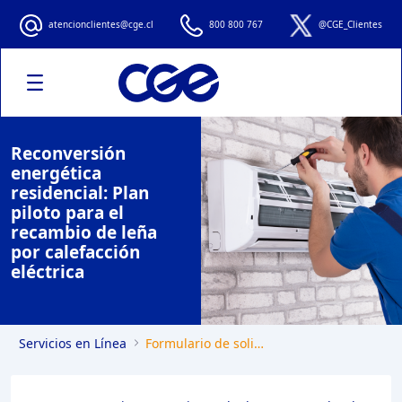
Formulario de solicitud de reconversi
atencionclientes@cge.cl
800 800 767
@CGE_Clientes
Reconversión
energética
residencial: Plan
piloto para el
recambio de leña
por calefacción
eléctrica
Servicios en Línea
Formulario de solicitud de reconversión energética residencial