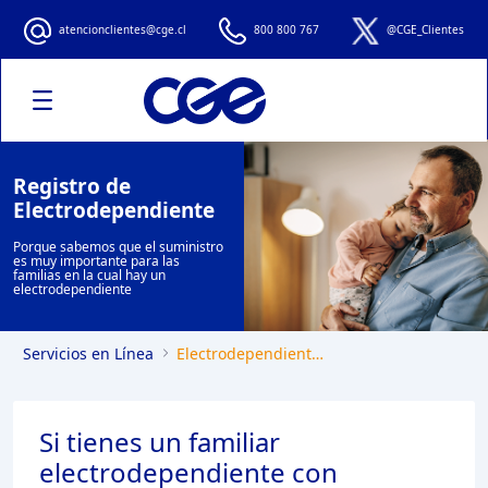
Electrodependientes
atencionclientes@cge.cl
800 800 767
@CGE_Clientes
Registro de
Electrodependiente
Porque sabemos que el suministro
es muy importante para las
familias en la cual hay un
electrodependiente
Servicios en Línea
Electrodependientes
Si tienes un familiar
electrodependiente con