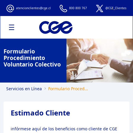
Formulario Procedimiento Voluntario
atencionclientes@cge.cl
800 800 767
@CGE_Clientes
Formulario
Procedimiento
Voluntario Colectivo
Servicios en Línea
Formulario Procedimiento Voluntario Colectivo
Estimado Cliente
infórmese aquí de los beneficios como cliente de CGE