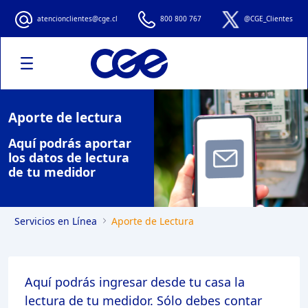
Aporte de Lectura
atencionclientes@cge.cl
800 800 767
@CGE_Clientes
Aporte de lectura
Aquí podrás aportar
los datos de lectura
de tu medidor
Servicios en Línea
Aporte de Lectura
Aquí podrás ingresar desde tu casa la
lectura de tu medidor. Sólo debes contar