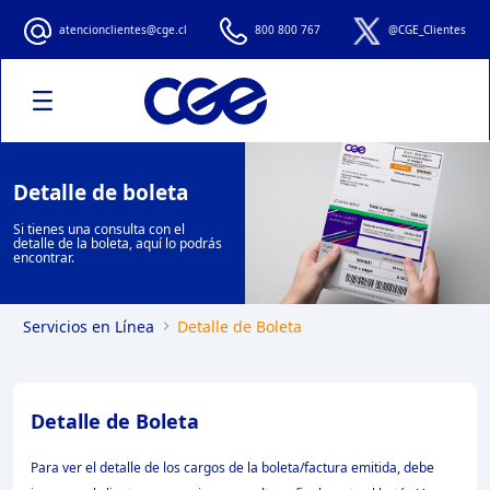
Detalle de Boleta
atencionclientes@cge.cl
800 800 767
@CGE_Clientes
Detalle de boleta
Si tienes una consulta con el
detalle de la boleta, aquí lo podrás
encontrar.
Servicios en Línea
Detalle de Boleta
Detalle de Boleta
Para ver el detalle de los cargos de la boleta/factura emitida, debe